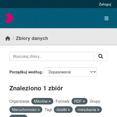
Skip to main content
Zaloguj
Zbiory danych
Porządkuj według
Znaleziono 1 zbiór
Organizacje:
Mikołów
Formaty:
RDF
Grupy:
Nieruchomości
Tagi:
działki
mieszkania