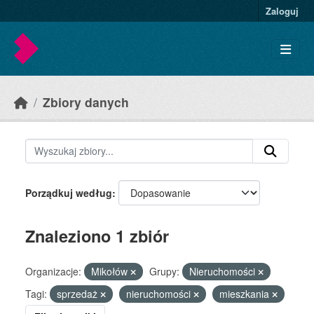
Skip to main content
Zaloguj
Zbiory danych
Porządkuj według
Znaleziono 1 zbiór
Organizacje:
Mikołów
Grupy:
Nieruchomości
Tagi:
sprzedaż
nieruchomości
mieszkania