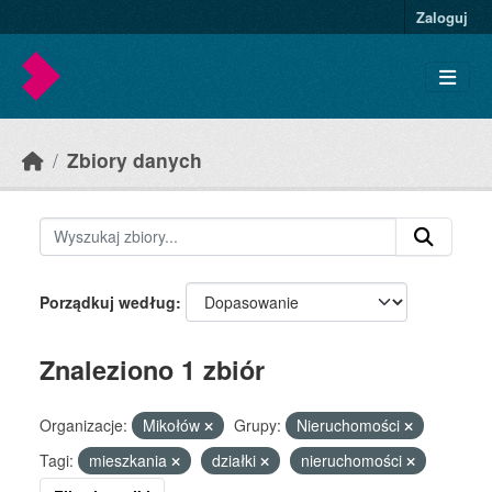
Skip to main content
Zaloguj
Zbiory danych
Porządkuj według
Znaleziono 1 zbiór
Organizacje:
Mikołów
Grupy:
Nieruchomości
Tagi:
mieszkania
działki
nieruchomości