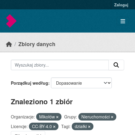
Skip to main content
Zaloguj
Zbiory danych
Porządkuj według
Znaleziono 1 zbiór
Organizacje:
Mikołów
Grupy:
Nieruchomości
Licencje:
CC-BY-4.0
Tagi:
działki