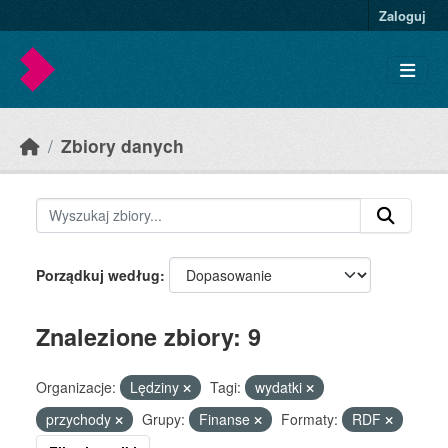
Skip to main content
Zaloguj
Zbiory danych
Porządkuj według
Znalezione zbiory: 9
Organizacje:
Lędziny
Tagi:
wydatki
przychody
Grupy:
Finanse
Formaty:
RDF