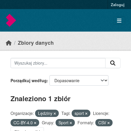
Skip to main content
Zaloguj
Zbiory danych
Porządkuj według
Znaleziono 1 zbiór
Organizacje:
Lędziny
Tagi:
sport
Licencje:
CC-BY-4.0
Grupy:
Sport
Formaty:
CSV