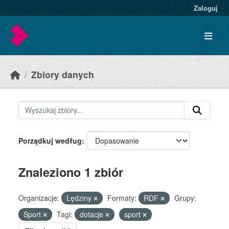
Skip to main content
Zaloguj
Zbiory danych
Porządkuj według
Znaleziono 1 zbiór
Organizacje:
Lędziny
Formaty:
RDF
Grupy:
Sport
Tagi:
dotacje
sport