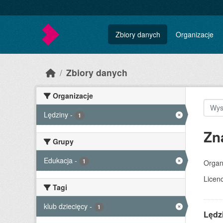
Skip to main content
Zbiory danych
Organizacje
Zbiory danych
Organizacje
Lędziny
-
1
Zn
Grupy
Edukacja
-
1
Organ
Licenc
Tagi
klub dziecięcy
-
1
Lędzi