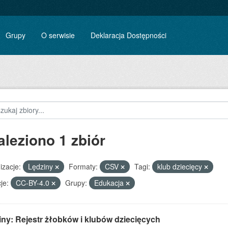
Grupy
O serwisie
Deklaracja Dostępności
aleziono 1 zbiór
izacje:
Lędziny
Formaty:
CSV
Tagi:
klub dziecięcy
je:
CC-BY-4.0
Grupy:
Edukacja
ny: Rejestr żłobków i klubów dziecięcych