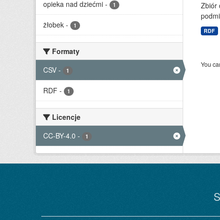
opieka nad dziećmi
-
Zbiór 
1
podmi
żłobek
-
1
RDF
Formaty
You can
CSV
-
1
RDF
-
1
Licencje
CC-BY-4.0
-
1
S