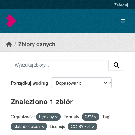
Skip to main content
Zaloguj
Zbiory danych
Porządkuj według
Znaleziono 1 zbiór
Organizacje:
Lędziny
Formaty:
CSV
Tagi:
klub dziecięcy
Licencje:
CC-BY-4.0