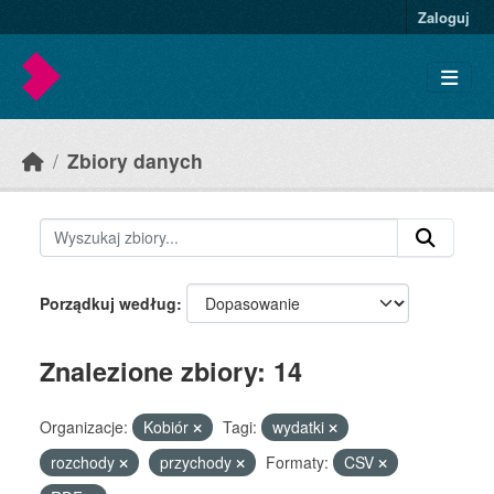
Skip to main content
Zaloguj
Zbiory danych
Porządkuj według
Znalezione zbiory: 14
Organizacje:
Kobiór
Tagi:
wydatki
rozchody
przychody
Formaty:
CSV