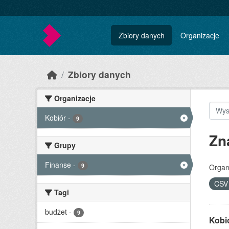
Skip to main content
Zbiory danych
Organizacje
Zbiory danych
Organizacje
Kobiór
-
9
Zn
Grupy
Finanse
-
9
Organ
CS
Tagi
budżet
-
9
Kobi