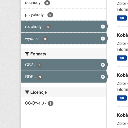
dochody
-
Zbiór
9
inform
przychody
-
9
RDF
rozchody
-
9
Kobi
wydatki
-
9
Zbiór
inform
Formaty
RDF
CSV
-
9
Kobi
RDF
-
9
Zbiór
inform
Licencje
RDF
CC-BY-4.0
-
9
Kobi
Zbiór