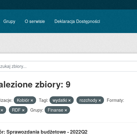
Grupy
O serwisie
Deklaracja Dostępności
alezione zbiory: 9
izacje:
Kobiór
Tagi:
wydatki
rozchody
Formaty:
V
RDF
Grupy:
Finanse
ór: Sprawozdania budżetowe - 2022Q2