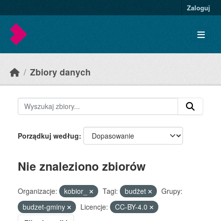
Skip to main content
Zaloguj
Zbiory danych
Porządkuj według
Nie znaleziono zbiorów
Organizacje:
kobior_
Tagi:
budżet
Grupy:
budzet-gminy
Licencje:
CC-BY-4.0