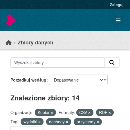
Skip to main content
Zaloguj
Zbiory danych
Porządkuj według
Znalezione zbiory: 14
Organizacje:
Kobiór
Formaty:
CSV
RDF
Tagi:
wydatki
dochody
przychody