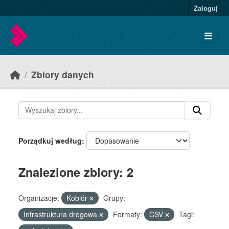
Skip to main content
Zaloguj
Zbiory danych
Porządkuj według
Znalezione zbiory: 2
Organizacje:
Kobiór
Grupy:
Infrastruktura drogowa
Formaty:
CSV
Tagi: