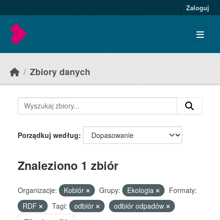
Skip to main content
Zaloguj
Zbiory danych
Porządkuj według
Znaleziono 1 zbiór
Organizacje:
Kobiór
Grupy:
Ekologia
Formaty:
RDF
Tagi:
odbiór
odbiór odpadów