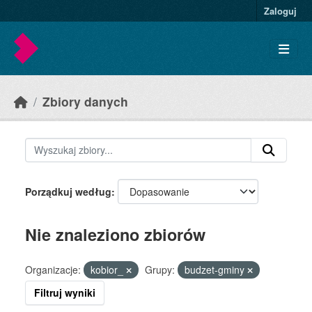
Skip to main content
Zaloguj
Zbiory danych
Porządkuj według
Nie znaleziono zbiorów
Organizacje:
kobior_
Grupy:
budzet-gminy
Filtruj wyniki