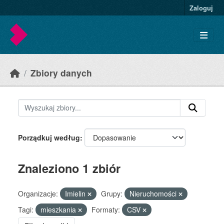
Skip to main content
Zaloguj
Zbiory danych
Porządkuj według
Znaleziono 1 zbiór
Organizacje:
Imielin
Grupy:
Nieruchomości
Tagi:
mieszkania
Formaty:
CSV