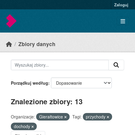
Skip to main content
Zaloguj
Zbiory danych
Porządkuj według
Znalezione zbiory: 13
Organizacje:
Gierałtowice
Tagi:
przychody
dochody