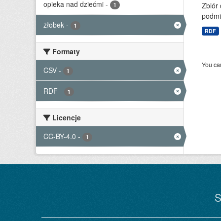
opieka nad dziećmi
-
Zbiór 
1
podmi
żłobek
-
1
RDF
Formaty
You can
CSV
-
1
RDF
-
1
Licencje
CC-BY-4.0
-
1
S