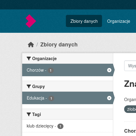
Skip to main content
Zbiory danych
Organizacje
Zbiory danych
Organizacje
Chorzów
-
1
Zn
Grupy
Edukacja
-
1
Organ
żło
Tagi
klub dziecięcy
-
1
Chor