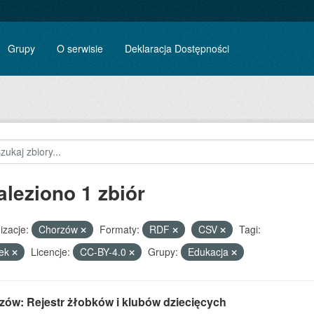
Grupy
O serwisie
Deklaracja Dostępności
aleziono 1 zbiór
izacje:
Chorzów
Formaty:
RDF
CSV
Tagi:
bek
Licencje:
CC-BY-4.0
Grupy:
Edukacja
zów: Rejestr żłobków i klubów dziecięcych