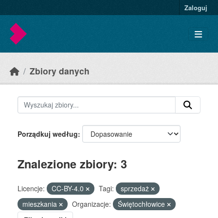
Skip to main content
Zaloguj
Zbiory danych
Porządkuj według
Znalezione zbiory: 3
Licencje:
CC-BY-4.0
Tagi:
sprzedaż
mieszkania
Organizacje:
Świętochłowice