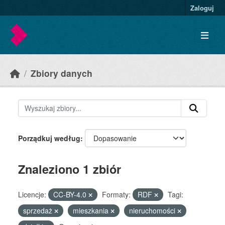
Skip to main content
Zaloguj
Zbiory danych
Porządkuj według
Znaleziono 1 zbiór
Licencje:
CC-BY-4.0
Formaty:
RDF
Tagi:
sprzedaż
mieszkania
nieruchomości