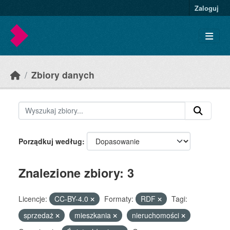
Skip to main content
Zaloguj
Zbiory danych
Porządkuj według
Znalezione zbiory: 3
Licencje:
CC-BY-4.0
Formaty:
RDF
Tagi:
sprzedaż
mieszkania
nieruchomości