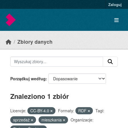
Skip to main content
Zaloguj
Zbiory danych
Porządkuj według
Znaleziono 1 zbiór
Licencje:
CC-BY-4.0
Formaty:
RDF
Tagi:
sprzedaż
mieszkania
Organizacje: