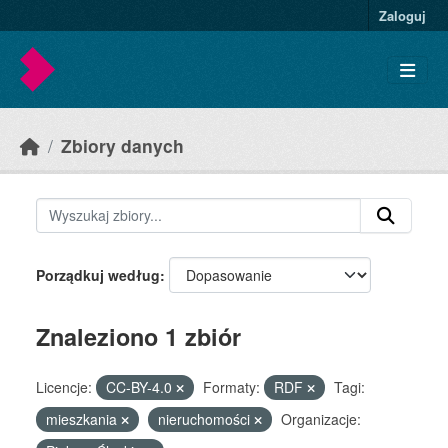
Skip to main content
Zaloguj
Zbiory danych
Porządkuj według
Znaleziono 1 zbiór
Licencje:
CC-BY-4.0
Formaty:
RDF
Tagi:
mieszkania
nieruchomości
Organizacje: