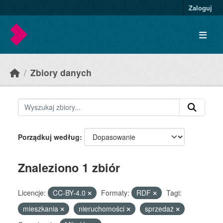
Skip to main content
Zaloguj
Zbiory danych
Porządkuj według
Znaleziono 1 zbiór
Licencje:
CC-BY-4.0
Formaty:
RDF
Tagi:
mieszkania
nieruchomości
sprzedaż