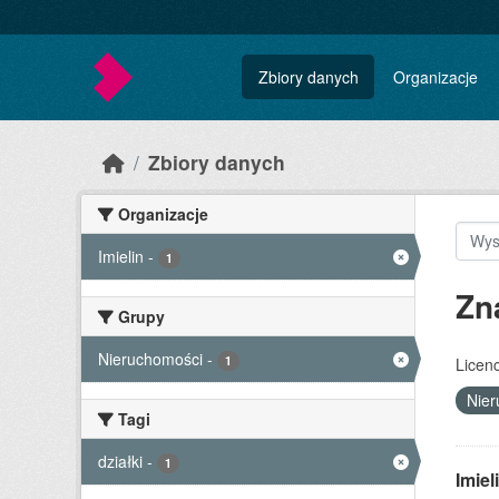
Skip to main content
Zbiory danych
Organizacje
Zbiory danych
Organizacje
Imielin
-
1
Zn
Grupy
Nieruchomości
-
1
Licenc
Nie
Tagi
działki
-
1
Imie