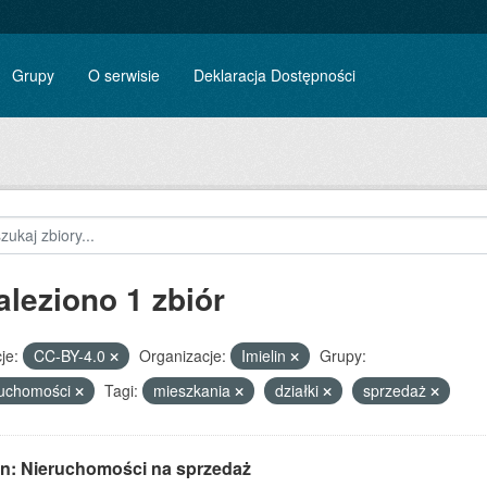
Grupy
O serwisie
Deklaracja Dostępności
aleziono 1 zbiór
je:
CC-BY-4.0
Organizacje:
Imielin
Grupy:
ruchomości
Tagi:
mieszkania
działki
sprzedaż
lin: Nieruchomości na sprzedaż