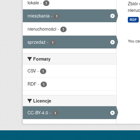
lokale
-
Zbiór
1
nieruc
mieszkania
-
1
RDF
nieruchomości
-
1
You can
sprzedaż
-
1
Formaty
CSV
-
1
RDF
-
1
Licencje
CC-BY-4.0
-
1