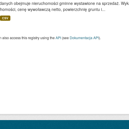
 danych obejmuje nieruchomości gminne wystawione na sprzedaż. Wykaz
homości, cenę wywoławczą netto, powierzchnię gruntu i...
CSV
 also access this registry using the
API
(see
Dokumentacja API
).