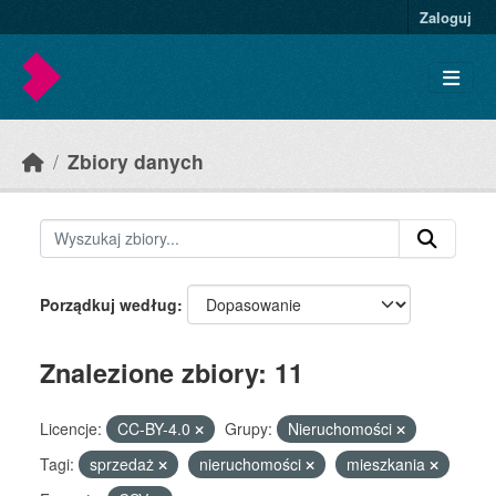
Skip to main content
Zaloguj
Zbiory danych
Porządkuj według
Znalezione zbiory: 11
Licencje:
CC-BY-4.0
Grupy:
Nieruchomości
Tagi:
sprzedaż
nieruchomości
mieszkania