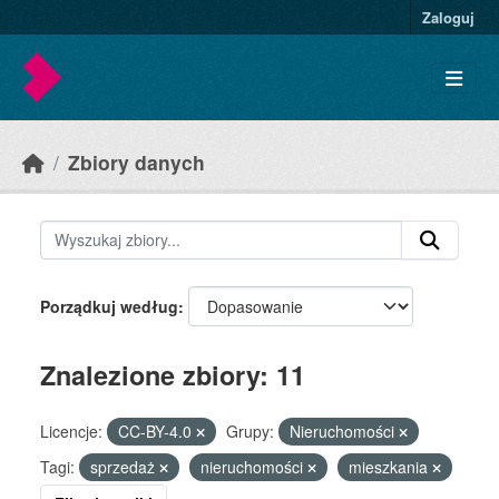
Skip to main content
Zaloguj
Zbiory danych
Porządkuj według
Znalezione zbiory: 11
Licencje:
CC-BY-4.0
Grupy:
Nieruchomości
Tagi:
sprzedaż
nieruchomości
mieszkania