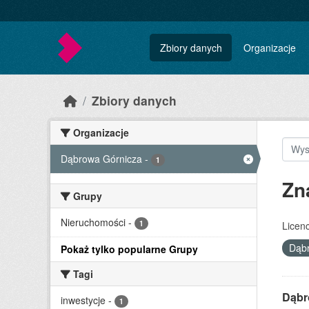
Skip to main content
Zbiory danych
Organizacje
Zbiory danych
Organizacje
Dąbrowa Górnicza
-
1
Zn
Grupy
Nieruchomości
-
1
Licenc
Dąb
Pokaż tylko popularne Grupy
Tagi
Dąbr
inwestycje
-
1