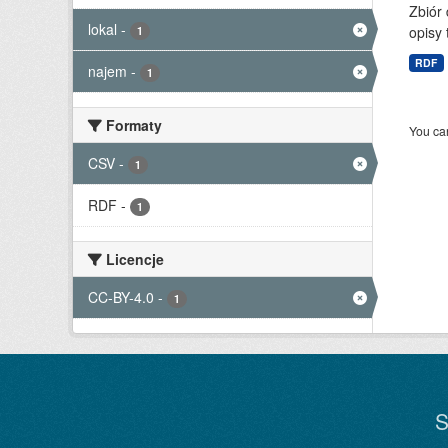
Zbiór
lokal
-
opisy 
1
RDF
najem
-
1
Formaty
You can
CSV
-
1
RDF
-
1
Licencje
CC-BY-4.0
-
1
S