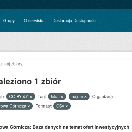
Grupy
O serwisie
Deklaracja Dostępności
aleziono 1 zbiór
je:
CC-BY-4.0
Tagi:
lokal
najem
Organizacje:
rowa Górnicza
Formaty:
CSV
owa Górnicza: Baza danych na temat ofert inwestycyjnych