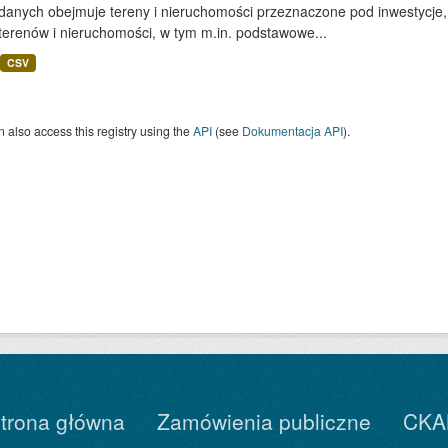
 danych obejmuje tereny i nieruchomości przeznaczone pod inwestycje,
terenów i nieruchomości, w tym m.in. podstawowe...
CSV
 also access this registry using the
API
(see
Dokumentacja API
).
trona główna
Zamówienia publiczne
CKA