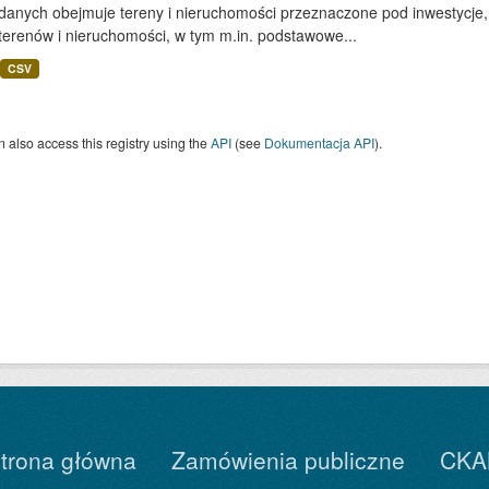
 danych obejmuje tereny i nieruchomości przeznaczone pod inwestycje,
terenów i nieruchomości, w tym m.in. podstawowe...
CSV
 also access this registry using the
API
(see
Dokumentacja API
).
trona główna
Zamówienia publiczne
CKA