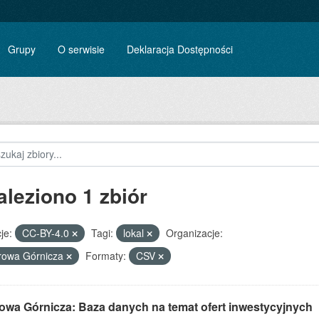
Grupy
O serwisie
Deklaracja Dostępności
aleziono 1 zbiór
je:
CC-BY-4.0
Tagi:
lokal
Organizacje:
rowa Górnicza
Formaty:
CSV
owa Górnicza: Baza danych na temat ofert inwestycyjnych