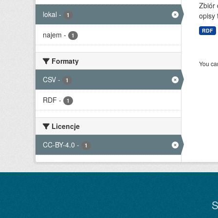
Zbiór
lokal
-
opisy 
1
RDF
najem
-
1
Formaty
You can
CSV
-
1
RDF
-
1
Licencje
CC-BY-4.0
-
1
S