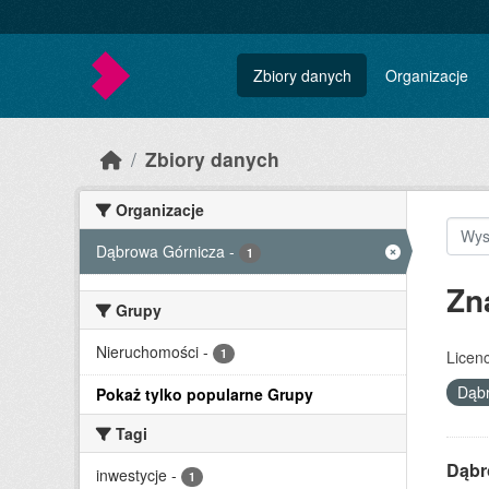
Skip to main content
Zbiory danych
Organizacje
Zbiory danych
Organizacje
Dąbrowa Górnicza
-
1
Zn
Grupy
Nieruchomości
-
1
Licenc
Dąb
Pokaż tylko popularne Grupy
Tagi
Dąbr
inwestycje
-
1