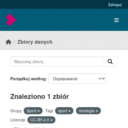
Skip to main content
Zaloguj
Zbiory danych
Porządkuj według
Znaleziono 1 zbiór
Grupy:
Sport
Tagi:
sport
strategia
Licencje:
CC-BY-4.0