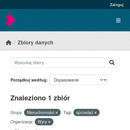
Skip to main content
Zaloguj
Zbiory danych
Porządkuj według
Znaleziono 1 zbiór
Grupy:
Nieruchomości
Tagi:
sprzedaż
Organizacje:
Wyry