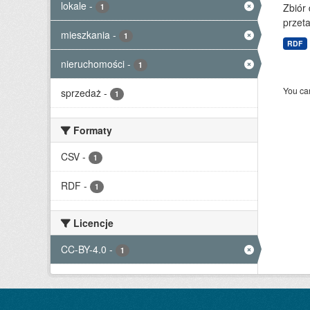
lokale
-
Zbiór
1
przet
mieszkania
-
1
RDF
nieruchomości
-
1
You can
sprzedaż
-
1
Formaty
CSV
-
1
RDF
-
1
Licencje
CC-BY-4.0
-
1