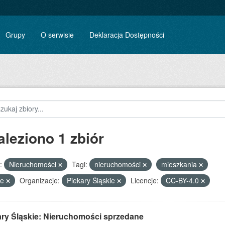
Grupy
O serwisie
Deklaracja Dostępności
aleziono 1 zbiór
:
Nieruchomości
Tagi:
nieruchomości
mieszkania
le
Organizacje:
Piekary Śląskie
Licencje:
CC-BY-4.0
ary Śląskie: Nieruchomości sprzedane