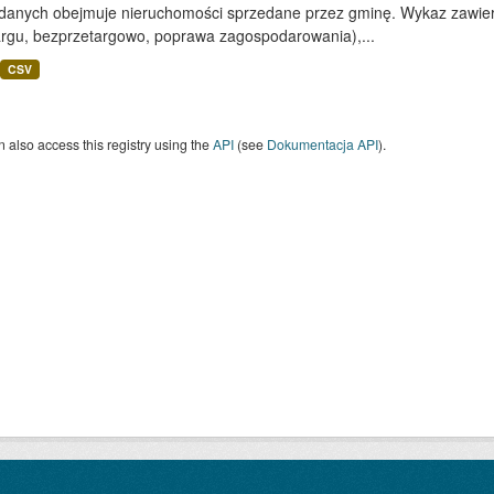
 danych obejmuje nieruchomości sprzedane przez gminę. Wykaz zawiera
argu, bezprzetargowo, poprawa zagospodarowania),...
CSV
 also access this registry using the
API
(see
Dokumentacja API
).