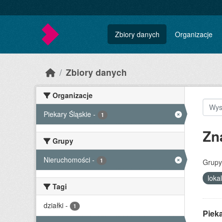
Skip to main content
Zbiory danych
Organizacje
Zbiory danych
Organizacje
Piekary Śląskie
-
1
Zn
Grupy
Nieruchomości
-
1
Grupy
loka
Tagi
działki
-
1
Piek