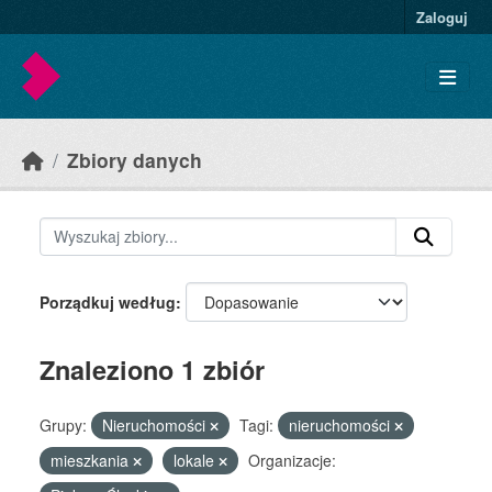
Skip to main content
Zaloguj
Zbiory danych
Porządkuj według
Znaleziono 1 zbiór
Grupy:
Nieruchomości
Tagi:
nieruchomości
mieszkania
lokale
Organizacje: