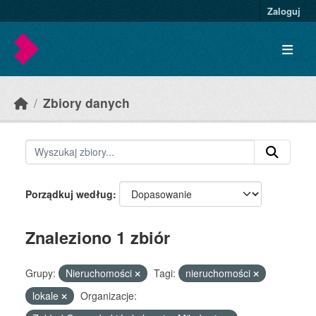
Skip to main content
Zaloguj
Zbiory danych
Porządkuj według
Znaleziono 1 zbiór
Grupy:
Nieruchomości
Tagi:
nieruchomości
lokale
Organizacje: