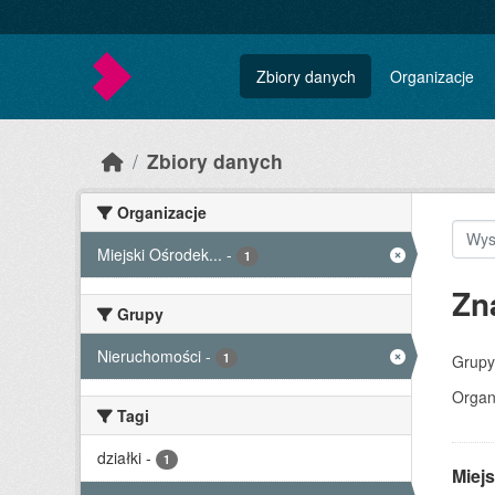
Skip to main content
Zbiory danych
Organizacje
Zbiory danych
Organizacje
Miejski Ośrodek...
-
1
Zn
Grupy
Nieruchomości
-
1
Grupy
Organ
Tagi
działki
-
1
Miejs