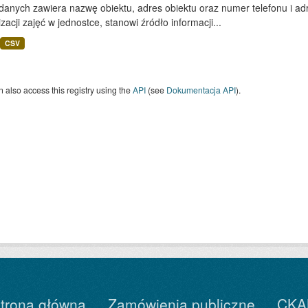
danych zawiera nazwę obiektu, adres obiektu oraz numer telefonu i adr
zacji zajęć w jednostce, stanowi źródło informacji...
CSV
 also access this registry using the
API
(see
Dokumentacja API
).
trona główna
Zamówienia publiczne
CKA