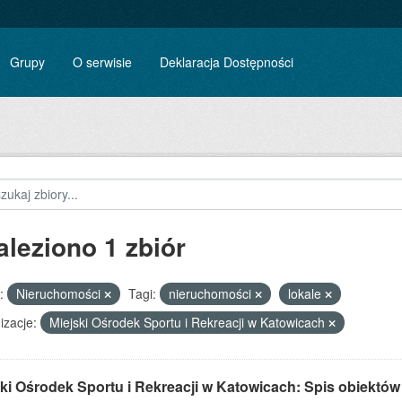
Grupy
O serwisie
Deklaracja Dostępności
aleziono 1 zbiór
:
Nieruchomości
Tagi:
nieruchomości
lokale
izacje:
Miejski Ośrodek Sportu i Rekreacji w Katowicach
ki Ośrodek Sportu i Rekreacji w Katowicach: Spis obiektów