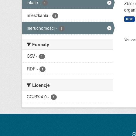
lokale
-
Zbiór 
1
organi
mieszkania
-
1
RDF
nieruchomości
-
1
You can
Formaty
CSV
-
1
RDF
-
1
Licencje
CC-BY-4.0
-
1
S