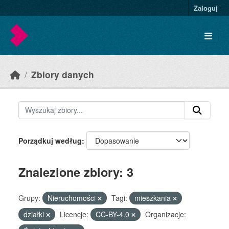
Skip to main content
Zaloguj
Zbiory danych
Porządkuj według
Znalezione zbiory: 3
Grupy:
Nieruchomości
Tagi:
mieszkania
działki
Licencje:
CC-BY-4.0
Organizacje: