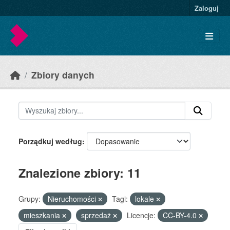
Skip to main content
Zaloguj
Zbiory danych
Porządkuj według
Znalezione zbiory: 11
Grupy:
Nieruchomości
Tagi:
lokale
mieszkania
sprzedaż
Licencje:
CC-BY-4.0