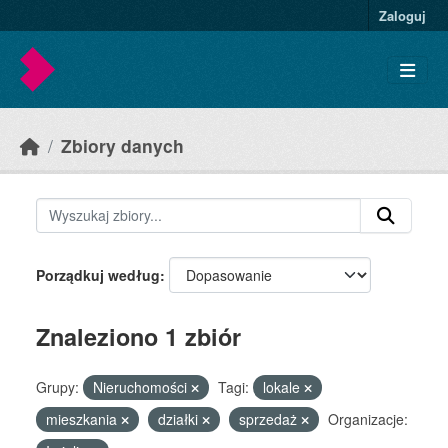
Skip to main content
Zaloguj
Zbiory danych
Porządkuj według
Znaleziono 1 zbiór
Grupy:
Nieruchomości
Tagi:
lokale
mieszkania
działki
sprzedaż
Organizacje: