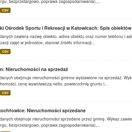
argu, bezprzetargowo, poprawa zagospodarowania),...
CSV
ki Ośrodek Sportu i Rekreacji w Katowicach: Spis obiektów
danych zawiera nazwę obiektu, adres obiektu oraz numer telefonu i adr
zacji zajęć w jednostce, stanowi źródło informacji...
CSV
lin: Nieruchomości na sprzedaż
 danych obejmuje nieruchomości gminne wystawione na sprzedaż. Wykaz
homości, cenę wywoławczą netto, powierzchnię gruntu i...
CSV
tochłowice: Nieruchomości sprzedane
 danych obejmuje nieruchomości sprzedane przez gminę. Wykaz zawiera
argu, bezprzetargowo, poprawa zagospodarowania),...