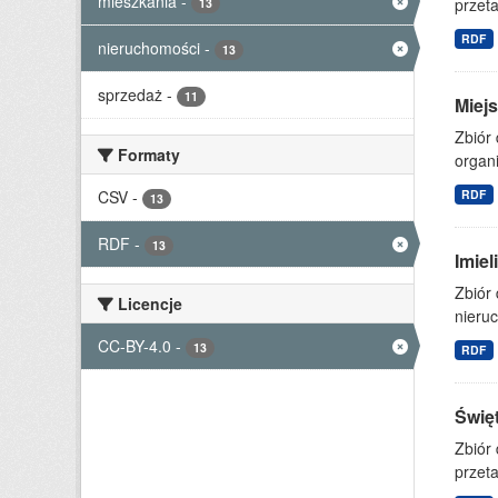
mieszkania
-
przet
13
RDF
nieruchomości
-
13
sprzedaż
-
11
Miejs
Zbiór 
Formaty
organi
CSV
-
RDF
13
RDF
-
13
Imie
Zbiór
Licencje
nieruc
CC-BY-4.0
-
13
RDF
Świę
Zbiór
przet