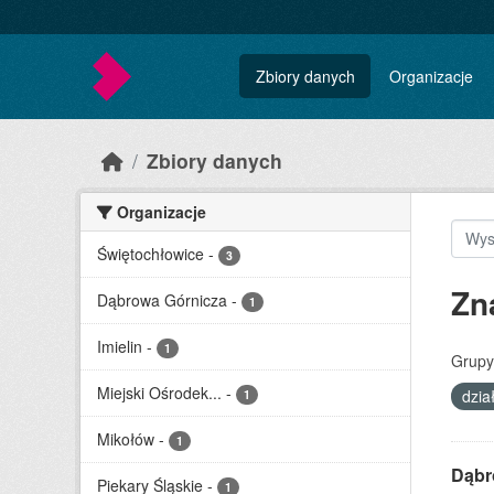
Skip to main content
Zbiory danych
Organizacje
Zbiory danych
Organizacje
Świętochłowice
-
3
Zn
Dąbrowa Górnicza
-
1
Imielin
-
1
Grupy
Miejski Ośrodek...
-
dzia
1
Mikołów
-
1
Dąbr
Piekary Śląskie
-
1