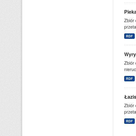
Piek
Zbiór
przet
RDF
Wyry
Zbiór
nieruc
RDF
Łazi
Zbiór
przet
RDF