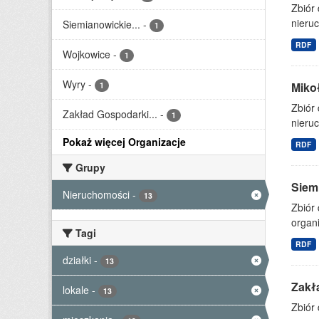
Zbiór
nieruc
Siemianowickie...
-
1
RDF
Wojkowice
-
1
Wyry
-
Miko
1
Zbiór
Zakład Gospodarki...
-
1
nieruc
Pokaż więcej Organizacje
RDF
Grupy
Siem
Nieruchomości
-
13
Zbiór 
organi
Tagi
RDF
działki
-
13
Zakł
lokale
-
13
Zbiór