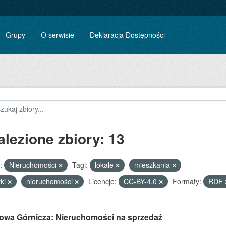
Grupy
O serwisie
Deklaracja Dostępności
alezione zbiory: 13
:
Nieruchomości
Tagi:
lokale
mieszkania
łki
nieruchomości
Licencje:
CC-BY-4.0
Formaty:
RDF
owa Górnicza: Nieruchomości na sprzedaż