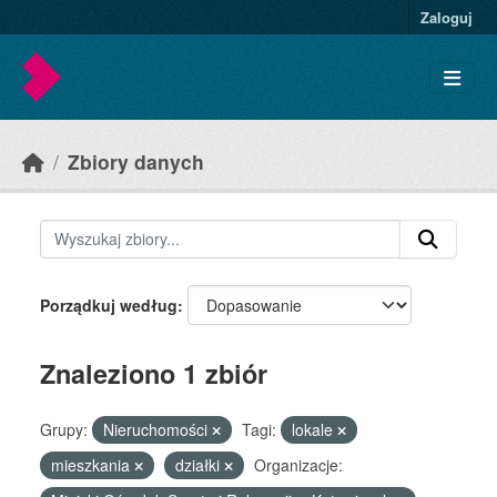
Skip to main content
Zaloguj
Zbiory danych
Porządkuj według
Znaleziono 1 zbiór
Grupy:
Nieruchomości
Tagi:
lokale
mieszkania
działki
Organizacje: