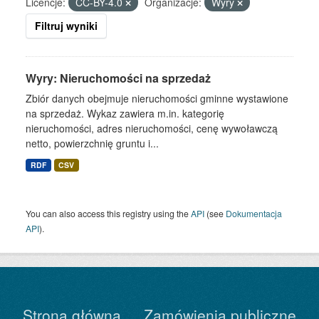
Licencje:
CC-BY-4.0
Organizacje:
Wyry
Filtruj wyniki
Wyry: Nieruchomości na sprzedaż
Zbiór danych obejmuje nieruchomości gminne wystawione
na sprzedaż. Wykaz zawiera m.in. kategorię
nieruchomości, adres nieruchomości, cenę wywoławczą
netto, powierzchnię gruntu i...
RDF
CSV
You can also access this registry using the
API
(see
Dokumentacja
API
).
Strona główna
Zamówienia publiczne