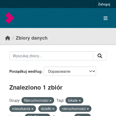
Skip to main content
Zaloguj
Zbiory danych
Porządkuj według
Znaleziono 1 zbiór
Grupy:
Nieruchomości
Tagi:
lokale
mieszkania
działki
nieruchomości