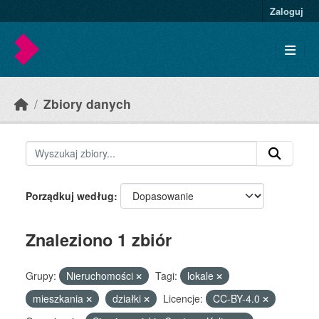
Skip to main content
Zaloguj
Zbiory danych
Porządkuj według
Znaleziono 1 zbiór
Grupy:
Nieruchomości
Tagi:
lokale
mieszkania
działki
Licencje:
CC-BY-4.0