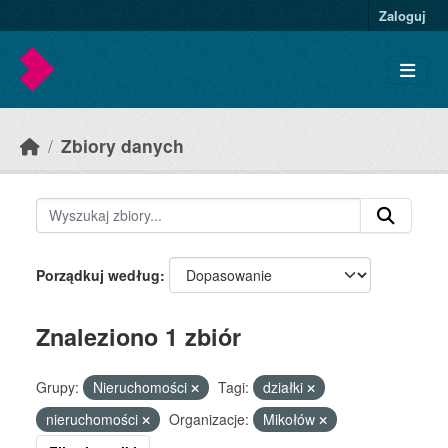
Skip to main content
Zaloguj
Zbiory danych
Porządkuj według
Znaleziono 1 zbiór
Grupy:
Nieruchomości
Tagi:
działki
nieruchomości
Organizacje:
Mikołów