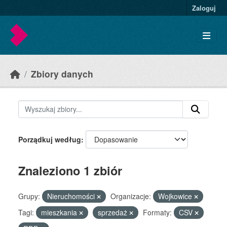
Skip to main content
Zaloguj
Zbiory danych
Porządkuj według
Znaleziono 1 zbiór
Grupy:
Nieruchomości
Organizacje:
Wojkowice
Tagi:
mieszkania
sprzedaż
Formaty:
CSV