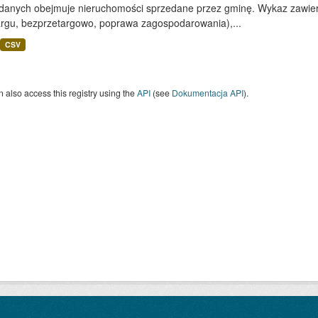
 danych obejmuje nieruchomości sprzedane przez gminę. Wykaz zawiera
argu, bezprzetargowo, poprawa zagospodarowania),...
CSV
 also access this registry using the
API
(see
Dokumentacja API
).