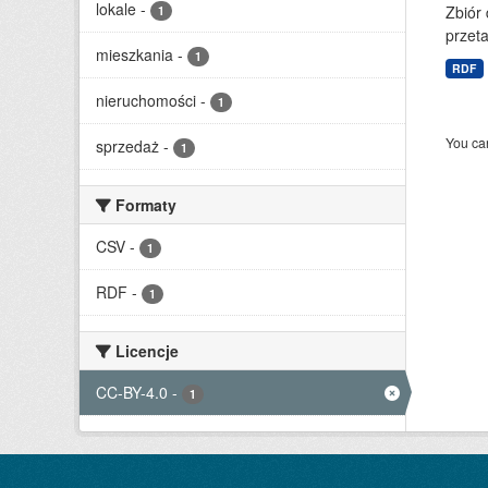
lokale
-
Zbiór
1
przet
mieszkania
-
1
RDF
nieruchomości
-
1
You can
sprzedaż
-
1
Formaty
CSV
-
1
RDF
-
1
Licencje
CC-BY-4.0
-
1