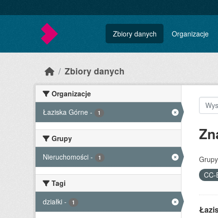
Skip to main content
Zbiory danych
Organizacje
Zbiory danych
Organizacje
Łaziska Górne
-
1
Zn
Grupy
Nieruchomości
-
1
Grupy
CC-
Tagi
działki
-
1
Łazi