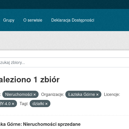
Grupy
O serwisie
Deklaracja Dostępności
aleziono 1 zbiór
:
Nieruchomości
Organizacje:
Łaziska Górne
Licencje:
BY-4.0
Tagi:
działki
ska Górne: Nieruchomości sprzedane