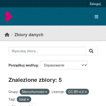
Skip to main content
Zaloguj
Zbiory danych
Porządkuj według
Znalezione zbiory: 5
Grupy:
Nieruchomości
Licencje:
CC-BY-4.0
Tagi:
lokal