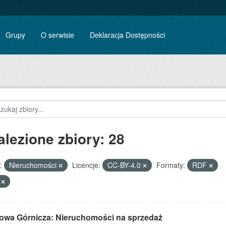
Grupy
O serwisie
Deklaracja Dostępności
alezione zbiory: 28
:
Nieruchomości
Licencje:
CC-BY-4.0
Formaty:
RDF
V
owa Górnicza: Nieruchomości na sprzedaż