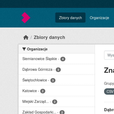
Skip to main content
Zbiory danych
Organizacje
Zbiory danych
Organizacje
Siemianowice Śląskie
-
4
Zn
Dąbrowa Górnicza
-
3
Świętochłowice
-
3
Grupy
Katowice
-
CS
2
Miejski Zarząd...
-
2
Dąbr
Zakład Gospodarki...
-
2