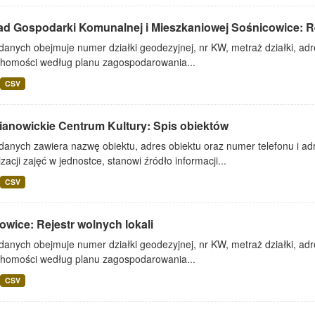
ad Gospodarki Komunalnej i Mieszkaniowej Sośnicowice: Rej
danych obejmuje numer działki geodezyjnej, nr KW, metraż działki, adr
chomości według planu zagospodarowania...
CSV
ianowickie Centrum Kultury: Spis obiektów
danych zawiera nazwę obiektu, adres obiektu oraz numer telefonu i adr
zacji zajęć w jednostce, stanowi źródło informacji...
CSV
wice: Rejestr wolnych lokali
danych obejmuje numer działki geodezyjnej, nr KW, metraż działki, adr
chomości według planu zagospodarowania...
CSV