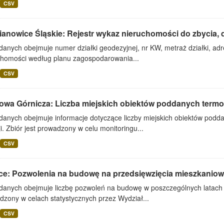
CSV
anowice Śląskie: Rejestr wykaz nieruchomości do zbycia, d
danych obejmuje numer działki geodezyjnej, nr KW, metraż działki, adr
chomości według planu zagospodarowania...
CSV
owa Górnicza: Liczba miejskich obiektów poddanych termo
danych obejmuje informacje dotyczące liczby miejskich obiektów podda
i. Zbiór jest prowadzony w celu monitoringu...
CSV
ice: Pozwolenia na budowę na przedsięwzięcia mieszkaniow
danych obejmuje liczbę pozwoleń na budowę w poszczególnych latach w 
dzony w celach statystycznych przez Wydział...
CSV