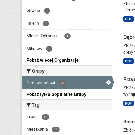
Zbiór
nieruc
Gliwice
-
1
RDF
Imielin
-
1
Miejski Ośrodek...
-
Dąbr
1
Zbiór
Mikołów
-
1
opisy 
Pokaż więcej Organizacje
RDF
Grupy
Przy
Nieruchomości
-
28
Zbiór
Pokaż tylko popularne Grupy
wynajm
RDF
Tagi
lokale
-
16
Siem
mieszkania
-
Zbiór
14