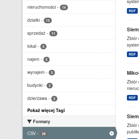
system
nieruchomości
-
14
RDF
działki
-
13
Siem
sprzedaż
-
11
Zbiór
system
lokal
-
5
RDF
najem
-
5
wynajem
-
Miko
3
Zbiór
budynki
-
2
nieruc
dzierżawa
-
RDF
2
Pokaż więcej Tagi
Siemi
Formaty
Zbiór
publik
CSV
-
28