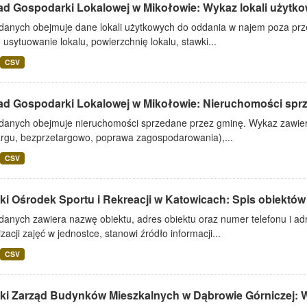
ad Gospodarki Lokalowej w Mikołowie: Wykaz lokali użytko
 danych obejmuje dane lokali użytkowych do oddania w najem poza prze
 usytuowanie lokalu, powierzchnię lokalu, stawki...
CSV
ad Gospodarki Lokalowej w Mikołowie: Nieruchomości spr
 danych obejmuje nieruchomości sprzedane przez gminę. Wykaz zawiera
argu, bezprzetargowo, poprawa zagospodarowania),...
CSV
ki Ośrodek Sportu i Rekreacji w Katowicach: Spis obiektów
danych zawiera nazwę obiektu, adres obiektu oraz numer telefonu i adr
zacji zajęć w jednostce, stanowi źródło informacji...
CSV
ki Zarząd Budynków Mieszkalnych w Dąbrowie Górniczej: Wy