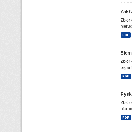
Zakł
Zbiór 
nieru
RDF
Siem
Zbiór 
organi
RDF
Pysko
Zbiór 
nieru
RDF