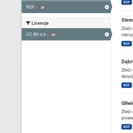
RDF
RDF
-
28
Siemi
Licencje
Zbiór 
CC-BY-4.0
-
nieru
28
RDF
Dąbr
Zbiór 
decyzj
RDF
Gliw
Zbiór 
prowa
RDF