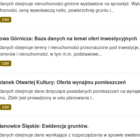
 danych obejmuje nieruchomości gminne wystawione na sprzedaż. Wykaz
homości, cenę wywoławczą netto, powierzchnię gruntu i...
CSV
owa Górnicza: Baza danych na temat ofert inwestycyjnych
 danych obejmuje tereny i nieruchomości przeznaczone pod inwestycje,
terenów i nieruchomości, w tym m.in. podstawowe...
CSV
stanek Otwartej Kultury: Oferta wynajmu pomieszczeń
 danych obejmuje dane dotyczące posiadanych pomieszczeń na wynajem 
u. Zbiór jest prowadzony w celu planowania i...
CSV
ianowice Śląskie: Ewidencja gruntów.
 danych obejmuje dane wynikające z rozporządzenia w sprawie ewidenc