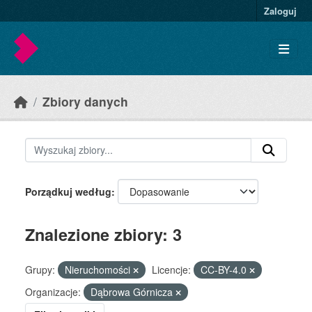
Skip to main content
Zaloguj
Zbiory danych
Porządkuj według
Znalezione zbiory: 3
Grupy:
Nieruchomości
Licencje:
CC-BY-4.0
Organizacje:
Dąbrowa Górnicza