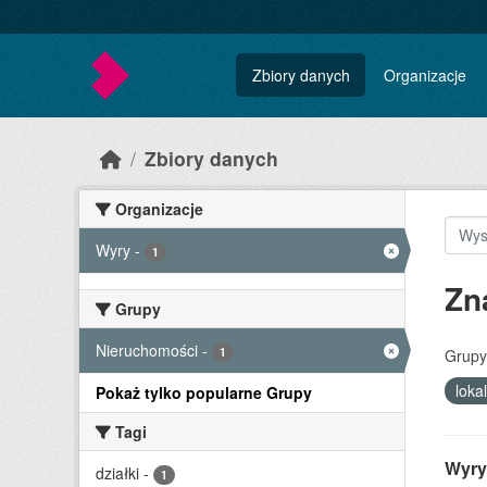
Skip to main content
Zbiory danych
Organizacje
Zbiory danych
Organizacje
Wyry
-
1
Zn
Grupy
Nieruchomości
-
1
Grupy
loka
Pokaż tylko popularne Grupy
Tagi
Wyry
działki
-
1