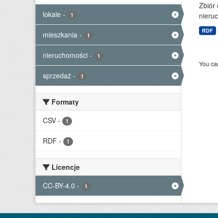
Zbiór
lokale
-
nieruc
1
RDF
mieszkania
-
1
nieruchomości
-
1
You can
sprzedaż
-
1
Formaty
CSV
-
1
RDF
-
1
Licencje
CC-BY-4.0
-
1