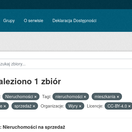
Grupy
O serwisie
Deklaracja Dostępności
aleziono 1 zbiór
:
Nieruchomości
Tagi:
nieruchomości
mieszkania
le
sprzedaż
Organizacje:
Wyry
Licencje:
CC-BY-4.0
: Nieruchomości na sprzedaż