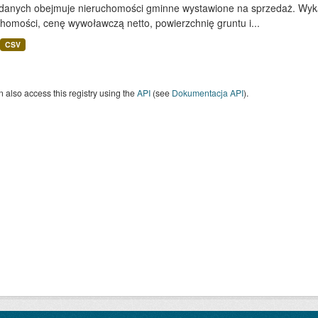
 danych obejmuje nieruchomości gminne wystawione na sprzedaż. Wykaz
homości, cenę wywoławczą netto, powierzchnię gruntu i...
CSV
 also access this registry using the
API
(see
Dokumentacja API
).